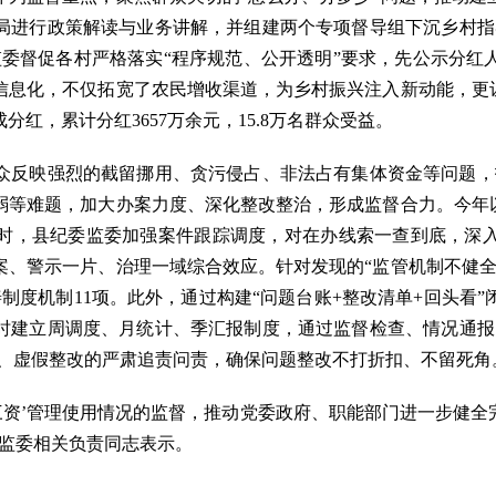
局进行政策解读与业务讲解，并组建两个专项督导组下沉乡村指
监委督促各村严格落实“程序规范、公开透明”要求，先公示分红
信息化，不仅拓宽了农民增收渠道，为乡村振兴注入新动能，更让
红，累计分红3657万余元，15.8万名群众受益。
映强烈的截留挪用、贪污侵占、非法占有集体资金等问题，拓
弱等难题，加大办案力度、深化整改整治，形成监督合力。今年以
。同时，县纪委监委加强案件跟踪调度，对在办线索一查到底，
案、警示一片、治理一域综合效应。针对发现的“监管机制不健全
制度机制11项。此外，通过构建“问题台账+整改清单+回头看
时建立周调度、月统计、季汇报制度，通过监督检查、情况通报
位、虚假整改的严肃追责问责，确保问题整改不打折扣、不留死角
资’管理使用情况的监督，推动党委政府、职能部门进一步健全
委监委相关负责同志表示。