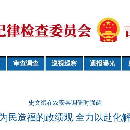
查
审查调查
巡视巡察
通报曝光
史文斌在农安县调研时强调
为民造福的政绩观 全力以赴化